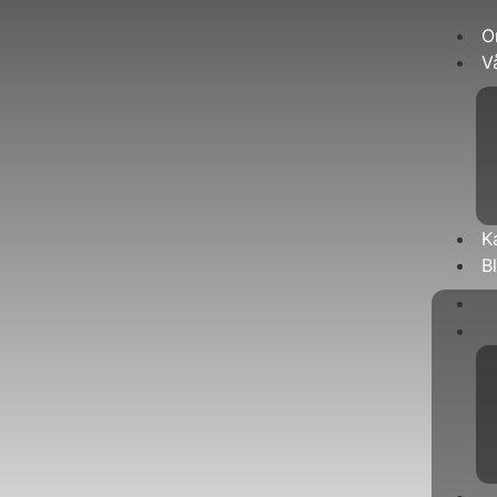
O
V
K
B