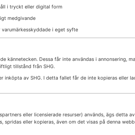
l i tryckt eller digital form
tligt medgivande
r varumärkesskyddade i eget syfte
ade kännetecken. Dessa får inte användas i annonsering, ma
tligt tillstånd från SHG.
 inköpta av SHG. I detta fallet får de inte kopieras eller l
partners eller licensierade resurser) används, ägs detta av
s, spridas eller kopieras, även om det visas på denna webbp