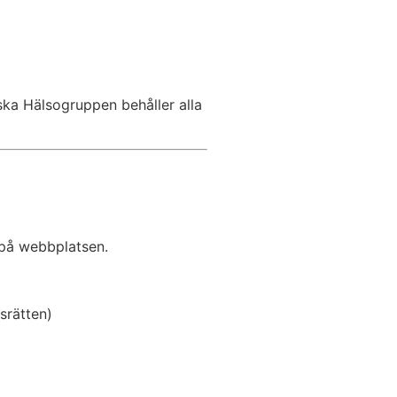
nska Hälsogruppen behåller alla
e på webbplatsen.
srätten)