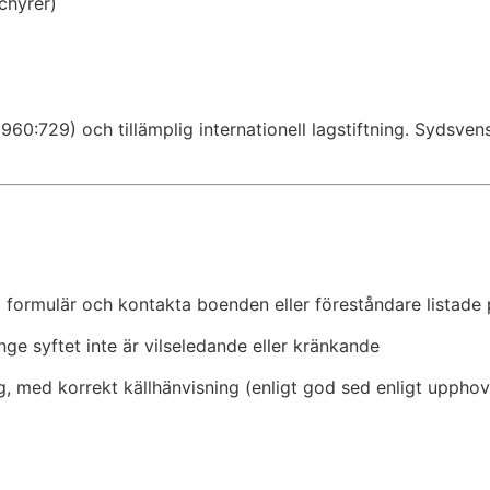
chyrer)
960:729) och tillämplig internationell lagstiftning. Sydsve
 formulär och kontakta boenden eller föreståndare listad
nge syftet inte är vilseledande eller kränkande
g, med korrekt källhänvisning (enligt god sed enligt upphov