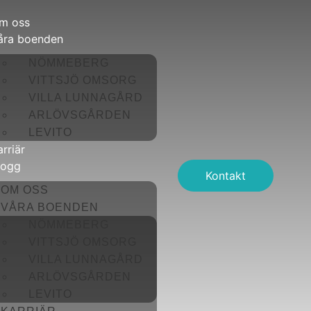
m oss
åra boenden
NÖMMEBERG
VITTSJÖ OMSORG
VILLA LUNNAGÅRD
ARLÖVSGÅRDEN
LEVITO
arriär
logg
Kontakt
OM OSS
VÅRA BOENDEN
NÖMMEBERG
VITTSJÖ OMSORG
VILLA LUNNAGÅRD
ARLÖVSGÅRDEN
LEVITO