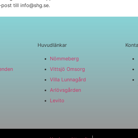
-post till
info@shg.se
.
Huvudlänkar
Konta
Nömmeberg
enden
Vittsjö Omsorg
Villa Lunnagård
Arlövsgården
Levito