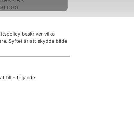
KARRIÄR
BLOGG
tspolicy beskriver vilka
re. Syftet är att skydda både
 till – följande: