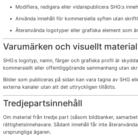
Modifiera, redigera eller vidarepublicera SHG:s innehål
Använda innehåll för kommersiella syften utan skrif
Återanvända logotyper eller grafiska element som ä
Varumärken och visuellt material
SHG:s logotyp, namn, färger och grafiska profil är skydd
kommersiellt eller offentliggörande sammanhang utan skrif
Bilder som publiceras på sidan kan vara tagna av SHG eller
externa kanaler utan att det uttryckligen tillåtits.
Tredjepartsinnehåll
Om material från tredje part (såsom bildbanker, samarbets
rättighetsinnehavare. Sådant innehåll får inte återanvända
ursprungliga ägaren.